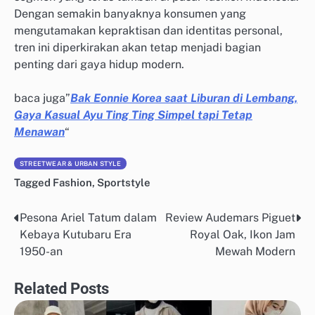
Dengan semakin banyaknya konsumen yang
mengutamakan kepraktisan dan identitas personal,
tren ini diperkirakan akan tetap menjadi bagian
penting dari gaya hidup modern.
baca juga”
Bak Eonnie Korea saat Liburan di Lembang,
Gaya Kasual Ayu Ting Ting Simpel tapi Tetap
Menawan
“
STREETWEAR & URBAN STYLE
Tagged
Fashion
,
Sportstyle
Pesona Ariel Tatum dalam
Review Audemars Piguet
Post
Kebaya Kutubaru Era
Royal Oak, Ikon Jam
navigation
1950-an
Mewah Modern
Related Posts