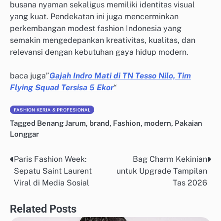
busana nyaman sekaligus memiliki identitas visual
yang kuat. Pendekatan ini juga mencerminkan
perkembangan modest fashion Indonesia yang
semakin mengedepankan kreativitas, kualitas, dan
relevansi dengan kebutuhan gaya hidup modern.
baca juga”
Gajah Indro Mati di TN Tesso Nilo, Tim
Flying Squad Tersisa 5 Ekor
“
FASHION KERJA & PROFESIONAL
Tagged
Benang Jarum
,
brand
,
Fashion
,
modern
,
Pakaian
Longgar
Paris Fashion Week:
Bag Charm Kekinian
Post
Sepatu Saint Laurent
untuk Upgrade Tampilan
navigation
Viral di Media Sosial
Tas 2026
Related Posts